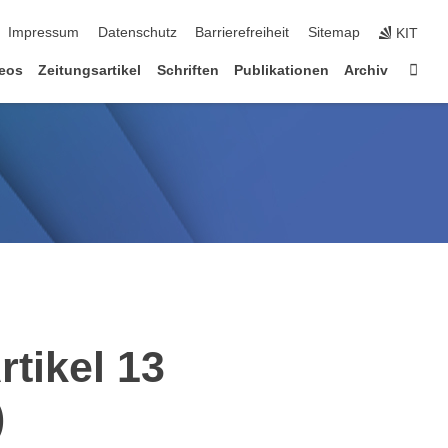
ion überspringen
Impressum
Datenschutz
Barrierefreiheit
Sitemap
KIT
Star
eos
Zeitungsartikel
Schriften
Publikationen
Archiv
tikel 13
)